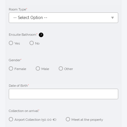
Room Type
*
Ensuite Bathroom
*
?
Yes
No
Gender
*
Female
Male
Other
Date of Birth
*
Collection on arrival
*
Airport Collection (50.00 €)
Meet at the property