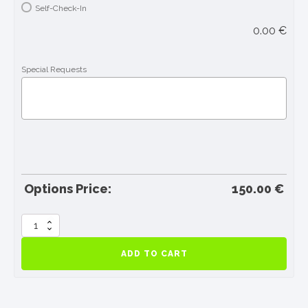
Self-Check-In
0.00
€
Special Requests
Options Price:
150.00
€
Réservez
un
hébergement
ADD TO CART
partagé
à
Londres
(BF)