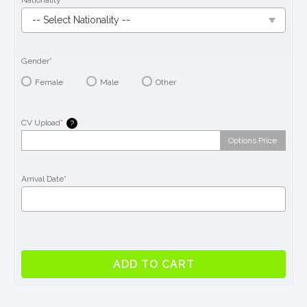
Nationality
Gender
*
Female
Male
Other
CV Upload
*
?
Options Price
Arrival Date
*
4
ADD TO CART
semanas
-
Paquete