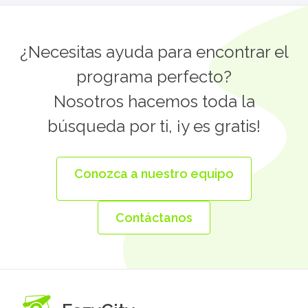
de
Estudio
y
Trabajo
¿Necesitas ayuda para encontrar el
en
Dublín
programa perfecto?
quantity
Nosotros hacemos toda la
búsqueda por ti, ¡y es gratis!
Conozca a nuestro equipo
Contáctanos