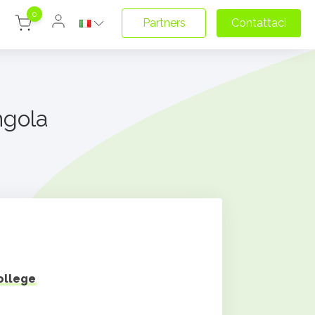
0
Partners
Contattaci
ngola
ollege