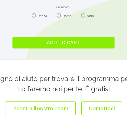
(CEC)
Genere
*
quantit
Donna
Uomo
Altro
ADD TO CART
ogno di aiuto per trovare il programma p
Lo faremo noi per te. È gratis!
Incontra il nostro Team
Contattaci