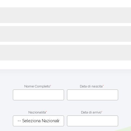
Pacchet
Nome Completo
*
Data di nascita
*
di
Studio
a
Cork
4
Nazionalità
*
Data di arrivo
*
Settima
-
Camera
Singola