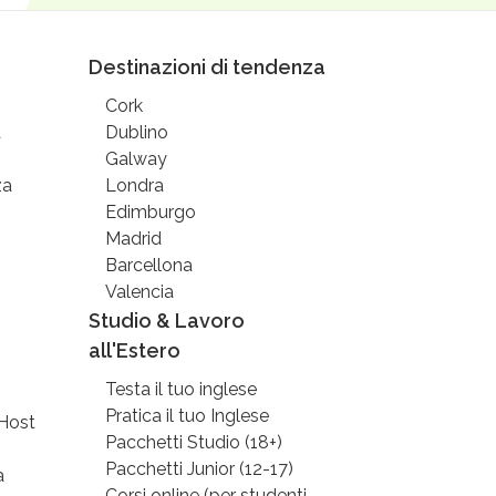
Destinazioni di tendenza
Cork
à
Dublino
Galway
za
Londra
Edimburgo
Madrid
Barcellona
Valencia
Studio & Lavoro
all'Estero
Testa il tuo inglese
Pratica il tuo Inglese
 Host
Pacchetti Studio (18+)
Pacchetti Junior (12-17)
à
Corsi online (per studenti,