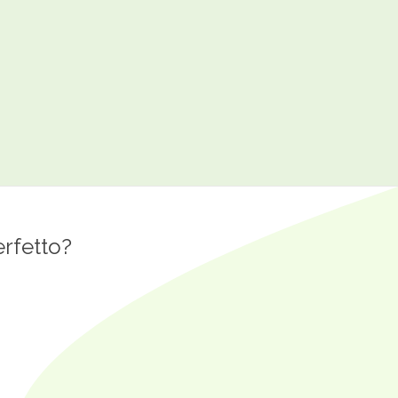
y
erfetto?