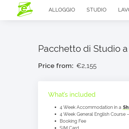
ALLOGGIO
STUDIO
LAV
Pacchetto di Studio 
Price from:
€2,155
What’s included
4 Week Accommodation in a
Sh
4 Week General English Course 
Booking Fee
SIM Card