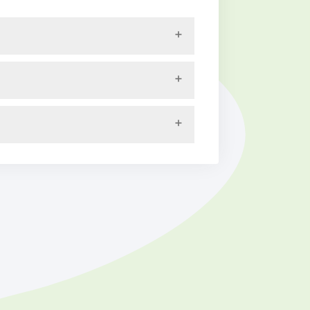
to
ne