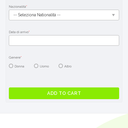
Nazionalità
*
Data di arrivo
*
Genere
*
Donna
Uomo
Altro
Estate
ADD TO CART
English
Plus
Multi-
attività
del
programma