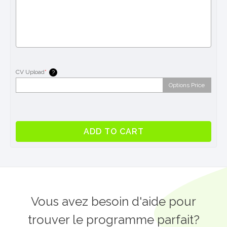
CV Upload
*
?
Options Price
Job
ADD TO CART
Seeker
PRO
à
Londres
quantity
Vous avez besoin d'aide pour
trouver le programme parfait?