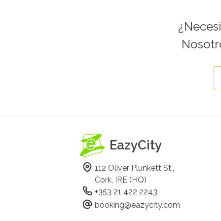
¿Necesi
Nosotro
EazyCity
112 Oliver Plunkett St.,
Cork, IRE (HQ)
+353 21 422 2243
booking@eazycity.com