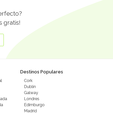
erfecto?
 gratis!
Destinos Populares
al
Cork
Dublín
Galway
gada
Londres
da
Edimburgo
Madrid